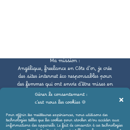
Ma mission :
Angélique, freelance en Côte d’or, je crée
des sites internet éco responsables pour
des femmes qui ont envie d’être mises en
avant tout en respectant
Gérer le consentement :
l’environnement.
c'est nous les cookies 🍪
Pour offrir les meilleures expériences, nous utilisons des
Pour suivre mes aventures,
technologies telles que les cookies pour stocker et/ou accéder aux
c’est par ici :
informations des appareils. Le fait de consentir à ces technologies