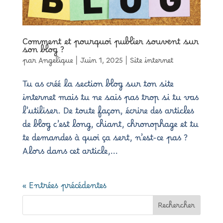
Comment et pourquoi publier souvent sur
son blog ?
par
Angelique
|
Juin 1, 2025
|
Site internet
Tu as créé la section blog sur ton site
internet mais tu ne sais pas trop si tu vas
l’utiliser. De toute façon, écrire des articles
de blog c’est long, chiant, chronophage et tu
te demandes à quoi ça sert, n’est-ce pas ?
Alors dans cet article,...
« Entrées précédentes
Rechercher