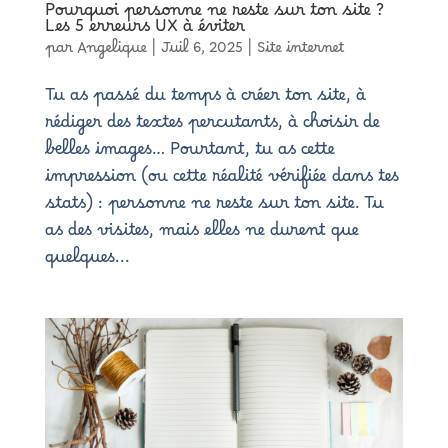
Pourquoi personne ne reste sur ton site ?
Les 5 erreurs UX à éviter
par
Angelique
|
Juil 6, 2025
|
Site internet
Tu as passé du temps à créer ton site, à
rédiger des textes percutants, à choisir de
belles images… Pourtant, tu as cette
impression (ou cette réalité vérifiée dans tes
stats) : personne ne reste sur ton site. Tu
as des visites, mais elles ne durent que
quelques...