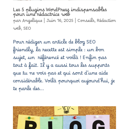
Les 5 plugins WordPress indispensables
pour une rédactrice web
par
Angelique
|
Juin 16, 2025
|
Conseils
,
Rédaction
web
,
SEO
Pour rédiger un article de blog SEO
friendly, la recette est simple : un bon
sujet, un référencé et voilà ! Enfin pas
tout à fait. Il y a aussi tous les supports
que tu ne vois pas et qui sont d’une aide
considérable. Voilà pourquoi aujourd’hui, je
te parle des...