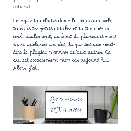
par
Angelique
|
Juil 16, 2025
|
Rédaction web
,
Site
internet
Lorsque tu débutes dans la rédaction web,
tu écris tes petits articles et tu trouves ça
cool. Seulement, au bout de plusieurs mois
voire quelques années, tu penses que peut-
être le plagiat n’arrive qu’aux autres. Ce
qui est exactement mon cas aujourd’hui.
Alors, j’ai...