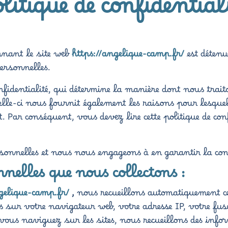
litique de confidential
ernant le site web
https://angelique-camp.fr/
est déten
personnelles.
nfidentialité, qui détermine la manière dont nous trait
celle-ci nous fournit également les raisons pour lesquel
Par conséquent, vous devez lire cette politique de confi
onnelles et nous nous engageons à en garantir la confid
nelles que nous collectons :
ngelique-camp.fr/
,
nous recueillons automatiquement ce
ur votre navigateur web, votre adresse IP, votre fusea
vous naviguez sur les sites, nous recueillons des info