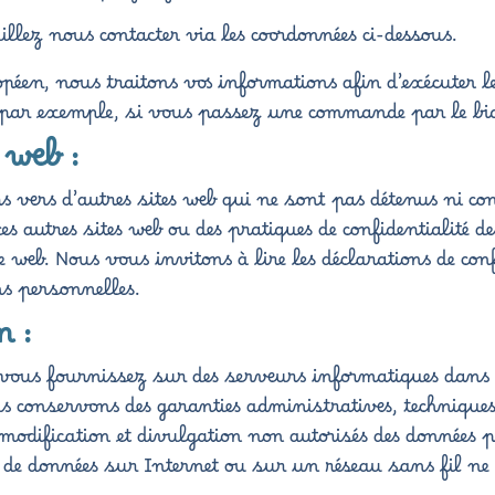
illez nous contacter via les coordonnées ci-dessous.
opéen, nous traitons vos informations afin d’exécuter l
par exemple, si vous passez une commande par le biai
 web :
ns vers d’autres sites web qui ne sont pas détenus ni 
 autres sites web ou des pratiques de confidentialité d
e web. Nous vous invitons à lire les déclarations de conf
ns personnelles.
n :
 vous fournissez sur des serveurs informatiques dans
ous conservons des garanties administratives, techniqu
, modification et divulgation non autorisés des données 
 de données sur Internet ou sur un réseau sans fil ne 