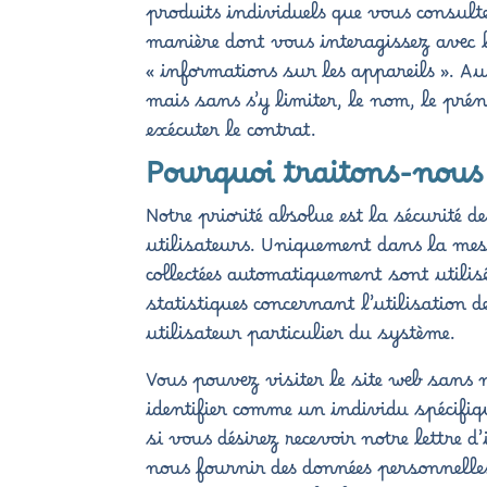
produits individuels que vous consulte
manière dont vous interagissez avec l
« informations sur les appareils ». A
mais sans s’y limiter, le nom, le prén
exécuter le contrat.
Pourquoi traitons-nous
Notre priorité absolue est la sécurité 
utilisateurs. Uniquement dans la mesu
collectées automatiquement sont utilis
statistiques concernant l’utilisation 
utilisateur particulier du système.
Vous pouvez visiter le site web sans 
identifier comme un individu spécifique
si vous désirez recevoir notre lettre
nous fournir des données personnelles.