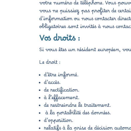
votre numéro de téléphone. Vous pouve
vous ne puissiez pas profiter de certa
d’information ou nous contacter direct
obligatoires sont invités à nous conta
Vos droits :
Si vous êtes un résident européen, vou
Le droit :
d’être informé.
d’accès.
de rectification.
à l’effacement.
de restreindre le traitement.
à la portabilité des données.
d’opposition.
relatifs à la prise de décision automa