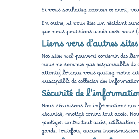
Si vous souhaitez exercer ce droit, veu
En outre, si vous êtes un résident eur
que nous pourrions avoir avec vous (
Liens vers d’autres sites
Nos sites web peuvent contenir des lie
nous ne sommes pas responsables de ces
attentif lorsque vous quittez notre sit
susceptible de collecter des informatio
Sécurité de l’informatio
Nous sécurisons les informations que
sécurisé, protégé contre tout accès. N
protéger contre tout accès, utilisation
garde. Toutefois, aucune transmission