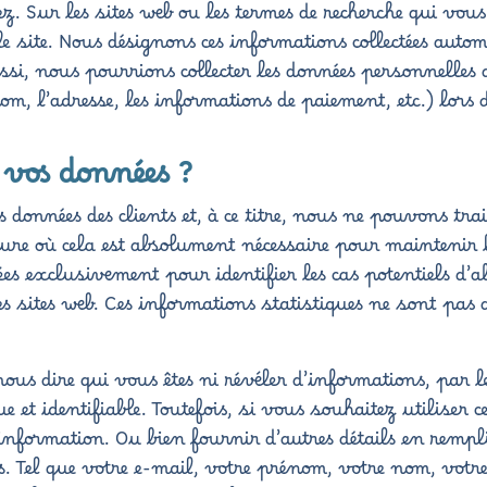
z. Sur les sites web ou les termes de recherche qui vous
e site. Nous désignons ces informations collectées aut
ussi, nous pourrions collecter les données personnelles
om, l’adresse, les informations de paiement, etc.) lors 
 vos données ?
des données des clients et, à ce titre, nous ne pouvons t
re où cela est absolument nécessaire pour maintenir le
ées exclusivement pour identifier les cas potentiels d’a
des sites web. Ces informations statistiques ne sont pa
nous dire qui vous êtes ni révéler d’informations, par
 et identifiable. Toutefois, si vous souhaitez utiliser c
 d’information. Ou bien fournir d’autres détails en re
 Tel que votre e-mail, votre prénom, votre nom, votre 