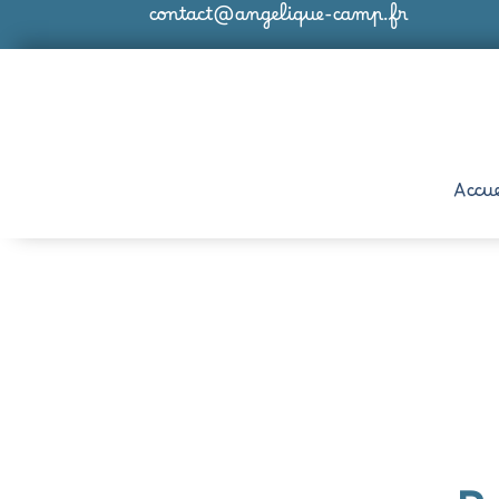
contact@angelique-camp.fr
Accue