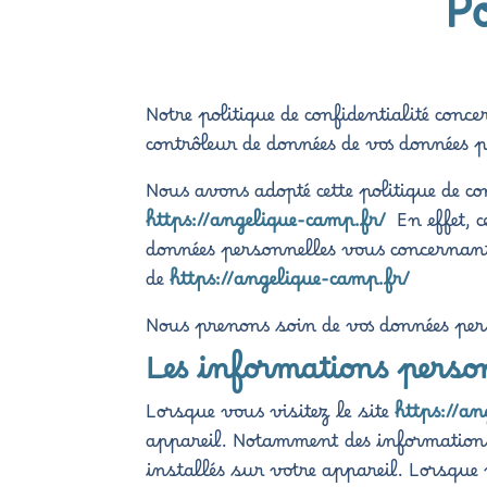
Po
Notre politique de confidentialité conc
contrôleur de données de vos données 
Nous avons adopté cette politique de co
https://angelique-camp.fr/
En effet, 
données personnelles vous concernant. 
de
https://angelique-camp.fr/
Nous prenons soin de vos données pers
Les informations person
Lorsque vous visitez le site
https://a
appareil. Notamment des informations s
installés sur votre appareil. Lorsque 