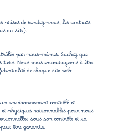
es prises de rendez-vous, les contrats
s du site).
contrôlés par nous-mêmes. Sachez que
es tiers. Nous vous encourageons à être
identialité de chaque site web
 un environnement contrôlé et
es et physiques raisonnables pour nous
personnelles sous son contrôle et sa
peut être garantie.