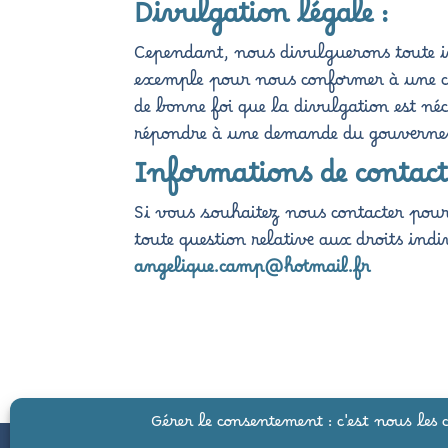
Divulgation légale :
Cependant, nous divulguerons toute inf
exemple pour nous conformer à une ci
de bonne foi que la divulgation est néc
répondre à une demande du gouvern
Informations de contact
Si vous souhaitez nous contacter pou
toute question relative aux droits in
angelique.camp@hotmail.fr
Gérer le consentement : c'est nous les c