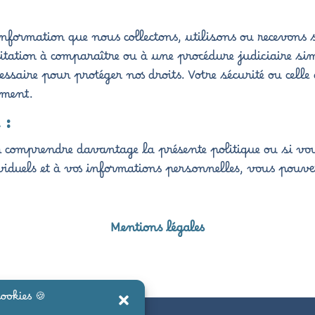
ormation que nous collectons, utilisons ou recevons si 
tation à comparaître ou à une procédure judiciaire si
essaire pour protéger nos droits. Votre sécurité ou cell
ement.
 :
r comprendre davantage la présente politique ou si vo
dividuels et à vos informations personnelles, vous pouv
Mentions légales
ookies 🍪