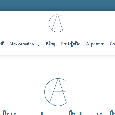
il
Mes services
Blog
Portefolio
A propos
Co