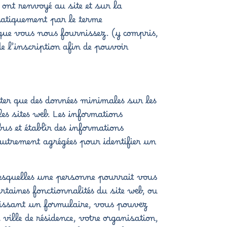
 ont renvoyé au site et sur la
omatiquement par le terme
 que vous nous fournissez. (y compris,
de l’inscription afin de pouvoir
raiter que des données minimales sur les
s sites web. Les informations
bus et établir des informations
s autrement agrégées pour identifier un
 lesquelles une personne pourrait vous
ertaines fonctionnalités du site web, ou
mplissant un formulaire, vous pouvez
ville de résidence, votre organisation,