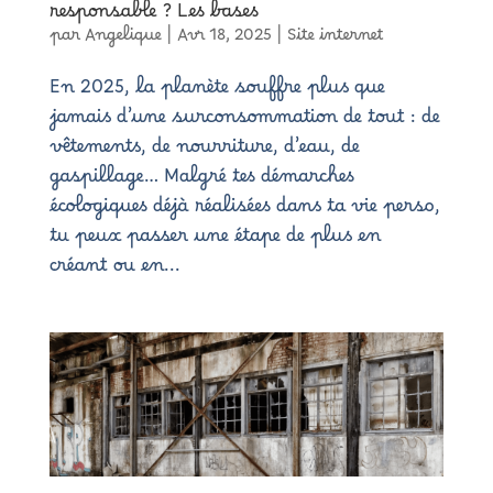
responsable ? Les bases
par
Angelique
|
Avr 18, 2025
|
Site internet
En 2025, la planète souffre plus que
jamais d’une surconsommation de tout : de
vêtements, de nourriture, d’eau, de
gaspillage… Malgré tes démarches
écologiques déjà réalisées dans ta vie perso,
tu peux passer une étape de plus en
créant ou en...