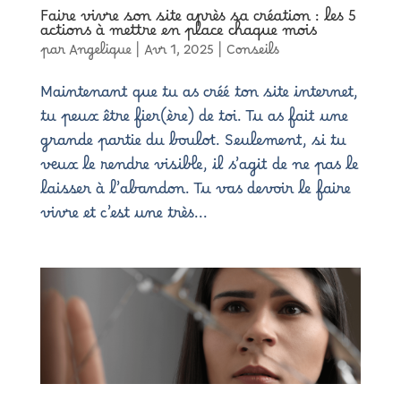
Faire vivre son site après sa création : les 5
actions à mettre en place chaque mois
par
Angelique
|
Avr 1, 2025
|
Conseils
Maintenant que tu as créé ton site internet,
tu peux être fier(ère) de toi. Tu as fait une
grande partie du boulot. Seulement, si tu
veux le rendre visible, il s’agit de ne pas le
laisser à l’abandon. Tu vas devoir le faire
vivre et c’est une très...