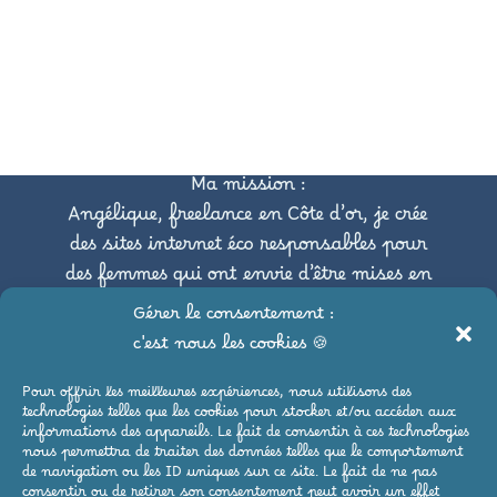
Ma mission :
Angélique, freelance en Côte d’or, je crée
des sites internet éco responsables pour
des femmes qui ont envie d’être mises en
avant tout en respectant
Gérer le consentement :
l’environnement.
c'est nous les cookies 🍪
Pour offrir les meilleures expériences, nous utilisons des
Pour suivre mes aventures,
technologies telles que les cookies pour stocker et/ou accéder aux
c’est par ici :
informations des appareils. Le fait de consentir à ces technologies
nous permettra de traiter des données telles que le comportement
de navigation ou les ID uniques sur ce site. Le fait de ne pas
consentir ou de retirer son consentement peut avoir un effet