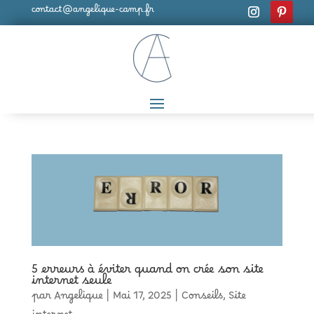
contact@angelique-camp.fr
5 erreurs à éviter quand on crée son site
internet seule
par
Angelique
|
Mai 17, 2025
|
Conseils
,
Site