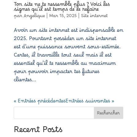
Ton site ne te ressemble plus ? Voici les
signes qu’il est temps de le refaire
par
Angelique
|
Mar 15, 2025
|
Site internet
Avoir un site internet est indispensable en
2025. Pourtant posséder un site internet
est d’une puissance souvent sous-estimée.
Certes, il travaille tout seul mais il est
essentiel qu’il te ressemble au maximum
pour pouvoir impacter tes futures
clientes...
« Entrées précédentes
Entrées suivantes »
Rechercher
Recent Posts