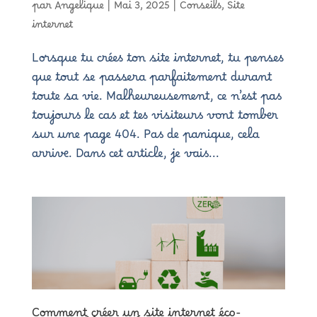
par
Angelique
|
Mai 3, 2025
|
Conseils
,
Site
internet
Lorsque tu crées ton site internet, tu penses
que tout se passera parfaitement durant
toute sa vie. Malheureusement, ce n’est pas
toujours le cas et tes visiteurs vont tomber
sur une page 404. Pas de panique, cela
arrive. Dans cet article, je vais...
Comment créer un site internet éco-