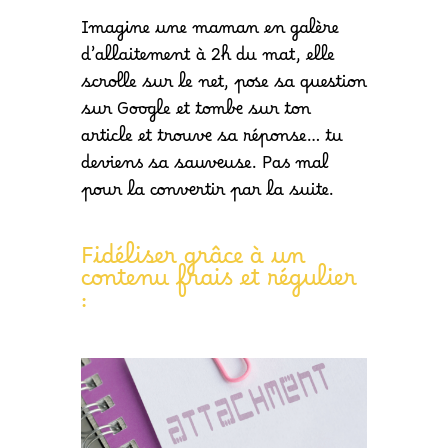
Imagine une maman en galère
d’allaitement à 2h du mat, elle
scrolle sur le net, pose sa question
sur Google et tombe sur ton
article et trouve sa réponse… tu
deviens sa sauveuse. Pas mal
pour la convertir par la suite.
Fidéliser grâce à un
contenu frais et régulier
: