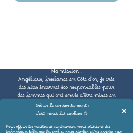
Ma mission :
Angélique, freelance en Côte d’or, je crée
des sites internet éco responsables pour
des femmes qui ont envie d’être mises en
avant tout en respectant
Gérer le consentement :
l’environnement.
c'est nous les cookies 🍪
Pour offrir les meilleures expériences, nous utilisons des
Pour suivre mes aventures,