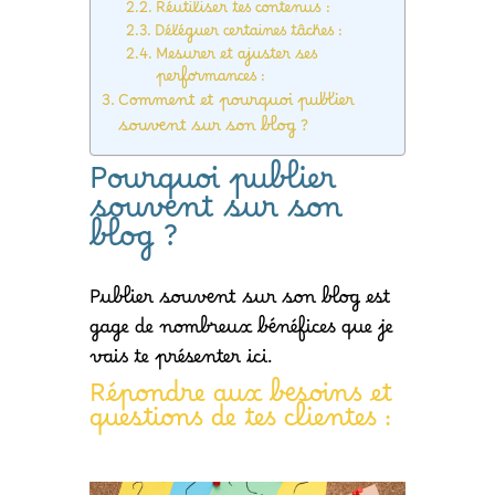
Réutiliser tes contenus :
Déléguer certaines tâches :
Mesurer et ajuster ses
performances :
Comment et pourquoi publier
souvent sur son blog ?
Pourquoi publier
souvent sur son
blog ?
Publier souvent sur son blog est
gage de nombreux bénéfices que je
vais te présenter ici.
Répondre aux besoins et
questions de tes clientes :