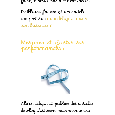
faire, n’hésite pas à me contacter.
D’ailleurs j’ai rédigé un article
complet sur
quoi déléguer dans
son business ?
Mesurer et ajuster ses
performances :
Alors rédiger et publier des articles
de blog c’est bien mais voir ce qui