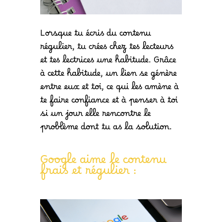
Lorsque tu écris du contenu
régulier, tu crées chez tes lecteurs
et tes lectrices une habitude. Grâce
à cette habitude, un lien se génère
entre eux et toi, ce qui les amène à
te faire confiance et à penser à toi
si un jour elle rencontre le
problème dont tu as la solution.
Google aime le contenu
frais et régulier :