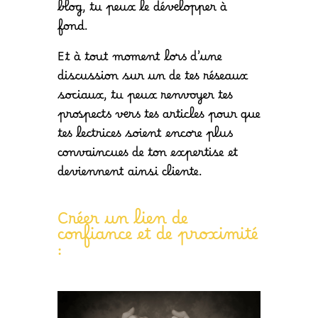
blog, tu peux le développer à
fond.
Et à tout moment lors d’une
discussion sur un de tes réseaux
sociaux, tu peux renvoyer tes
prospects vers tes articles pour que
tes lectrices soient encore plus
convaincues de ton expertise et
deviennent ainsi cliente.
Créer un lien de
confiance et de proximité
: