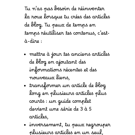
Tu n’as pas besoin de réinventer
la roue lorsque tu crées des articles
de blog. Tu peux de temps en
temps réutiliser tes contenus, c’est-
à-dire :
mettre à jour tes anciens articles
de blog en ajoutant des
informations récentes et des
nouveaux liens,
transformer un article de blog
long en plusieurs articles plus
courts : un guide complet
devient une série de 3 à 5
articles,
inversement, tu peux regrouper
plusieurs articles en un seul,