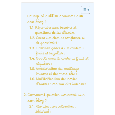
Pourquoi publier souvent sur
son blog ?
Répondre aux besoins et
questions de tes clientes :
Créer un lien de confiance et
de proximité :
Fidéliser grâce à un contenu
frais et régulier :
Google aime le contenu frais et
régulier :
Amélioration du maillage
interne et des mots-clés :
Multiplication des portes
d’entrée vers ton site internet
:
Comment publier souvent sur
son blog ?
Planifier un calendrier
éditorial :