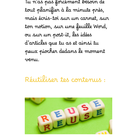
Tu n’as pas forcément besoin de
tout planifier à la minute près,
mais écris-toi sur un carnet, sur
ton notion, sur une feuille Word,
ou sur un post-it, les idées
d’articles que tu as et ainsi tu
peux piocher dedans le moment
venu.
Réutiliser tes contenus :