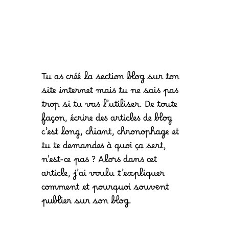
Tu as créé la section blog sur ton
site internet mais tu ne sais pas
trop si tu vas l’utiliser. De toute
façon, écrire des articles de blog
c’est long, chiant, chronophage et
tu te demandes à quoi ça sert,
n’est-ce pas ? Alors dans cet
article, j’ai voulu t’expliquer
comment et pourquoi souvent
publier sur son blog.