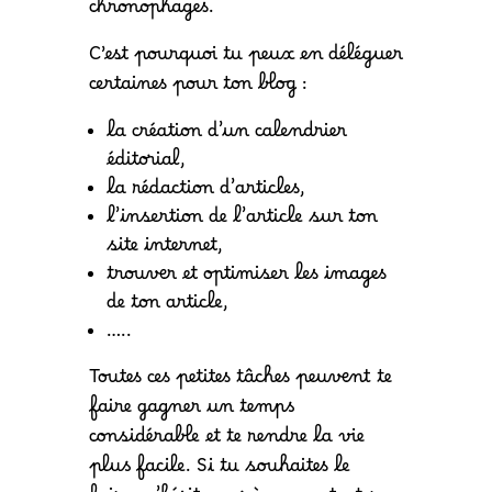
chronophages.
C’est pourquoi tu peux en déléguer
certaines pour ton blog :
la création d’un calendrier
éditorial,
la rédaction d’articles,
l’insertion de l’article sur ton
site internet,
trouver et optimiser les images
de ton article,
…..
Toutes ces petites tâches peuvent te
faire gagner un temps
considérable et te rendre la vie
plus facile. Si tu souhaites le