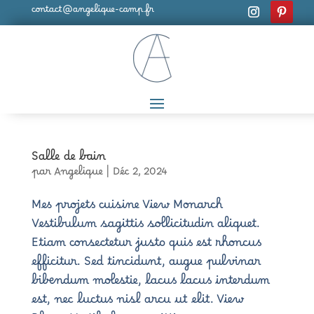
contact@angelique-camp.fr
Salle de bain
par
Angelique
|
Déc 2, 2024
Mes projets cuisine View Monarch
Vestibulum sagittis sollicitudin aliquet.
Etiam consectetur justo quis est rhoncus
efficitur. Sed tincidunt, augue pulvinar
bibendum molestie, lacus lacus interdum
est, nec luctus nisl arcu ut elit. View