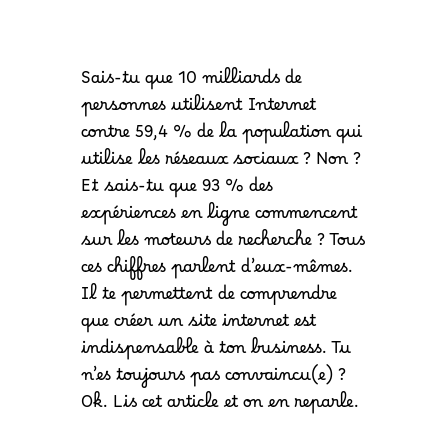
Sais-tu que 10 milliards de
personnes utilisent Internet
contre 59,4 % de la population qui
utilise les réseaux sociaux ? Non ?
Et sais-tu que 93 % des
expériences en ligne commencent
sur les moteurs de recherche ? Tous
ces chiffres parlent d’eux-mêmes.
Il te permettent de comprendre
que créer un site internet est
indispensable à ton business. Tu
n’es toujours pas convaincu(e) ?
Ok. Lis cet article et on en reparle.