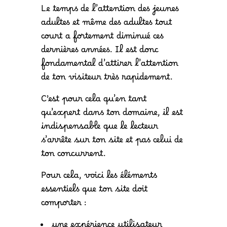
Le temps de l’attention des jeunes
adultes et même des adultes tout
court a fortement diminué ces
dernières années. Il est donc
fondamental d’attirer l’attention
de ton visiteur très rapidement.
C’est pour cela qu’en tant
qu’expert dans ton domaine, il est
indispensable que le lecteur
s’arrête sur ton site et pas celui de
ton concurrent.
Pour cela, voici les éléments
essentiels que ton site doit
comporter :