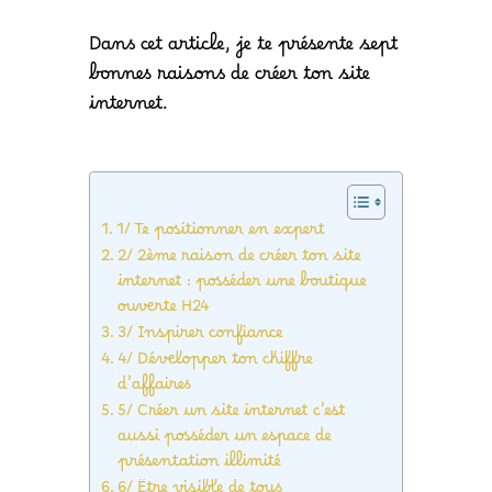
Dans cet article, je te présente sept
bonnes raisons de créer ton site
internet.
1/ Te positionner en expert
2/ 2ème raison de créer ton site
internet : posséder une boutique
ouverte H24
3/ Inspirer confiance
4/ Développer ton chiffre
d’affaires
5/ Créer un site internet c’est
aussi posséder un espace de
présentation illimité