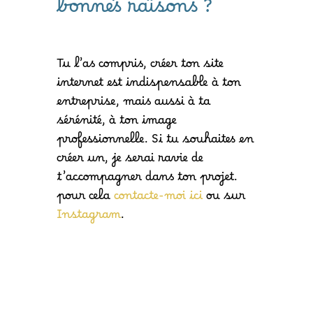
bonnes raisons ?
Tu l’as compris, créer ton site
internet est indispensable à ton
entreprise, mais aussi à ta
sérénité, à ton image
professionnelle. Si tu souhaites en
créer un, je serai ravie de
t’accompagner dans ton projet.
pour cela
contacte-moi ici
ou sur
Instagram
.