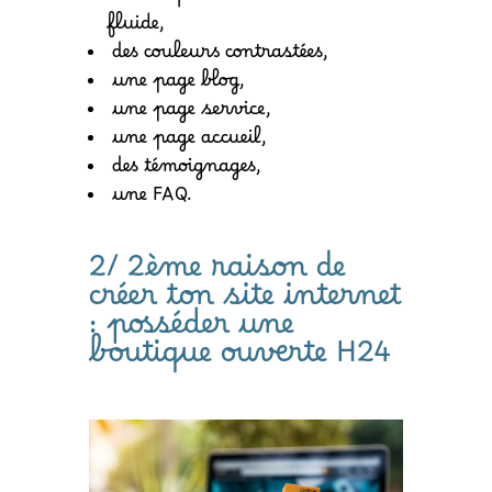
une expérience utilisateur
fluide,
des couleurs contrastées,
une page blog,
une page service,
une page accueil,
des témoignages,
une FAQ.
2/ 2ème raison de
créer ton site internet
: posséder une
boutique ouverte H24