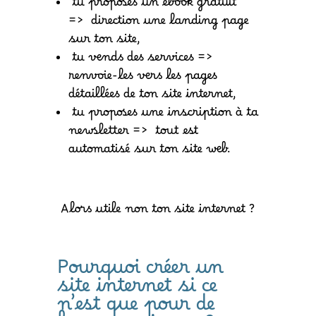
tu proposes un ebook gratuit
=> direction une landing page
sur ton site,
tu vends des services =>
renvoie-les vers les pages
détaillées de ton site internet,
tu proposes une inscription à ta
newsletter => tout est
automatisé sur ton site web.
Alors utile non ton site internet ?
Pourquoi créer un
site internet si ce
n’est que pour de