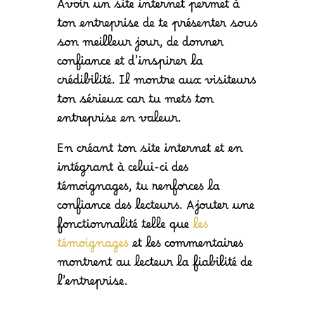
Avoir un site internet permet à
ton entreprise de te présenter sous
son meilleur jour, de donner
confiance et d’inspirer la
crédibilité. Il montre aux visiteurs
ton sérieux car tu mets ton
entreprise en valeur.
En créant ton site internet et en
intégrant à celui-ci des
témoignages, tu renforces la
confiance des lecteurs. Ajouter une
fonctionnalité telle que
les
témoignages
et les commentaires
montrent au lecteur la fiabilité de
l’entreprise.