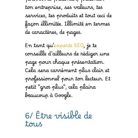
pouvoir te présenter, présenter
ton entreprise, ses valeurs, tes
services, tes produits et tout ceci de
façon illimitée. Illimité en termes
de caractères, de pages.
En tant qu’
experte SEO
, je te
conseille d’ailleurs de rédiger une
page pour chaque présentation.
Cela sera carrément plus clair et
professionnel pour ton lecteur. Et
petit “gros plus”, cela plaira
beaucoup à Google.
6/ Être visible de
tous