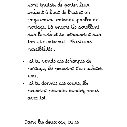
sont épuisés de porter leur
enfant à bout de bras et on
vaguement entendu parler de
portage. Là encore ils scrollent
sur le web et se retrouvent sur
ton site internet. Plusieurs
possibilités :
si tu vends des écharpes de
portage, ils peuvent t’en acheter
une,
si tu donnes des cours, ils
peuvent prendre rendez-vous
avec toi,
Dans les deux cas, tu es