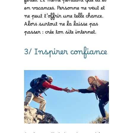
fériés. Et même pendant que tu es
en vacances. Personne ne veut et
ne peut t’offrir une telle chance.
Alors surtout ne la laisse pas
passer : crée ton site internet.
3/ Inspirer confiance