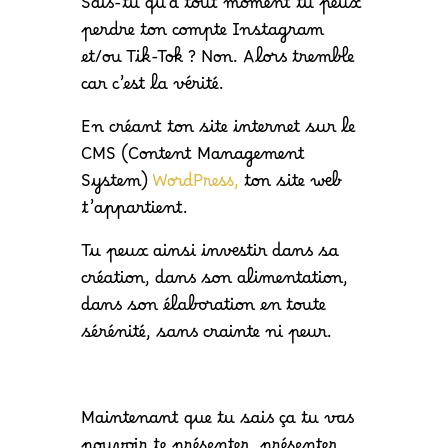
Sais-tu qu’à tout moment tu peux
perdre ton compte Instagram
et/ou Tik-Tok ? Non. Alors tremble
car c’est la vérité.
En créant ton site internet sur le
CMS (Content Management
System)
WordPress,
ton site web
t’appartient.
Tu peux ainsi investir dans sa
création, dans son alimentation,
dans son élaboration en toute
sérénité, sans crainte ni peur.
Maintenant que tu sais ça tu vas