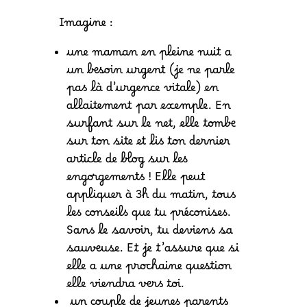
Imagine :
une maman en pleine nuit a
un besoin urgent (je ne parle
pas là d’urgence vitale) en
allaitement par exemple. En
surfant sur le net, elle tombe
sur ton site et lis ton dernier
article de blog sur les
engorgements ! Elle peut
appliquer à 3h du matin, tous
les conseils que tu préconises.
Sans le savoir, tu deviens sa
sauveuse. Et je t’assure que si
elle a une prochaine question
elle viendra vers toi.
un couple de jeunes parents