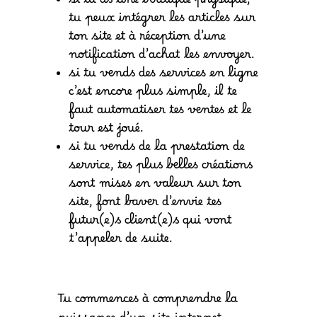
si tu as une boutique physique,
tu peux intégrer les articles sur
ton site et à réception d’une
notification d’achat les envoyer.
si tu vends des services en ligne
c’est encore plus simple, il te
faut automatiser tes ventes et le
tour est joué.
si tu vends de la prestation de
service, tes plus belles créations
sont mises en valeur sur ton
site, font baver d’envie tes
futur(e)s client(e)s qui vont
t’appeler de suite.
Tu commences à comprendre la