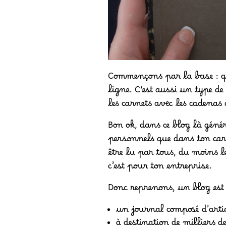
Commençons par la base : qu
ligne. C’est aussi un type d
les carnets avec les cadena
Bon ok, dans ce blog là génér
personnels que dans ton carn
être lu par tous, du moins l
c’est pour ton entreprise.
Donc reprenons, un blog est
un journal composé d’artic
à destination de milliers de