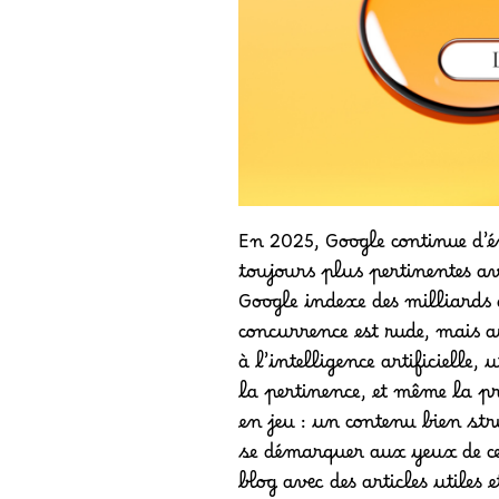
En 2025, Google continue d’é
toujours plus pertinentes av
Google indexe des milliards 
concurrence est rude, mais au
à l’intelligence artificielle,
la pertinence, et même la pr
en jeu : un contenu bien str
se démarquer aux yeux de ce
blog avec des articles utiles