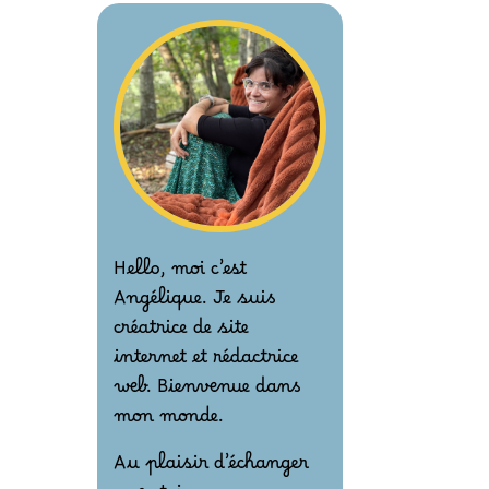
Hello, moi c’est
Angélique. Je suis
créatrice de site
internet et rédactrice
web. Bienvenue dans
mon monde.
Au plaisir d’échanger