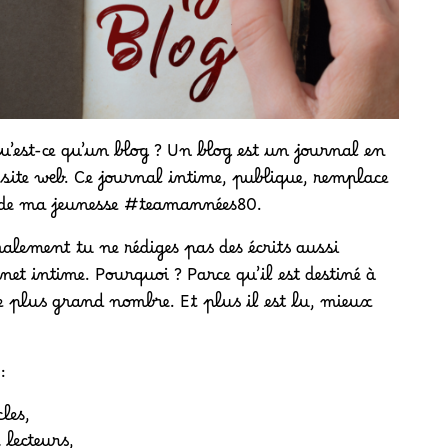
’est-ce qu’un blog ? Un blog est un journal en
e site web. Ce journal intime, publique, remplace
s de ma jeunesse #teamannées80.
alement tu ne rédiges pas des écrits aussi
et intime. Pourquoi ? Parce qu’il est destiné à
e plus grand nombre. Et plus il est lu, mieux
 :
les,
 lecteurs,