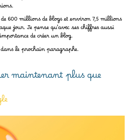
nions.
de 600 millions de blogs et environ 7,5 millions
aque jour. Je pense qu’avec ses chiffres aussi
importance de créer un blog.
ir dans le prochain paragraphe.
uer maintenant plus que
gle