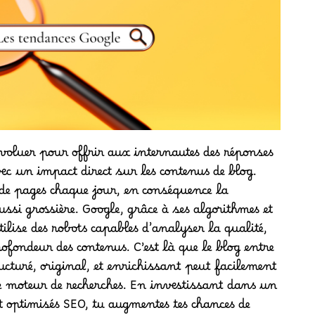
voluer pour offrir aux internautes des réponses
ec un impact direct sur les contenus de blog.
de pages chaque jour, en conséquence la
ssi grossière. Google, grâce à ses algorithmes et
 utilise des robots capables d’analyser la qualité,
ofondeur des contenus. C’est là que le blog entre
ucturé, original, et enrichissant peut facilement
 moteur de recherches. En investissant dans un
 et optimisés SEO, tu augmentes tes chances de