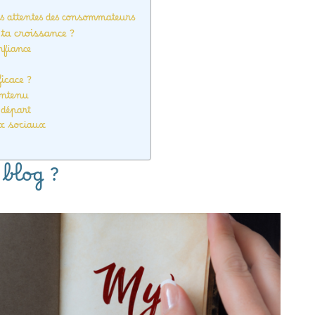
s attentes des consommateurs
ta croissance ?
nfiance
icace ?
contenu
 départ
ux sociaux
 blog ?