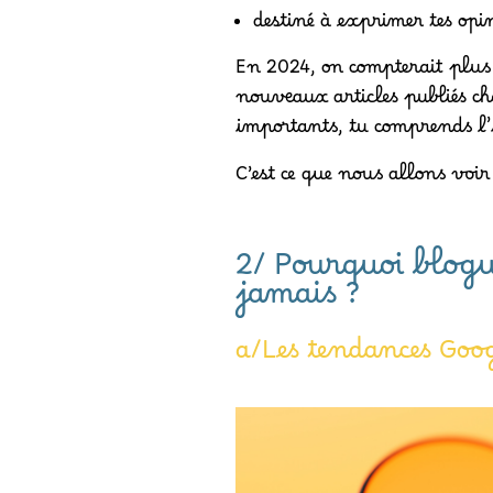
destiné à exprimer tes opi
En 2024, on compterait plus 
nouveaux articles publiés ch
importants, tu comprends l’
C’est ce que nous allons vo
2/ Pourquoi blog
jamais ?
a/Les tendances Goo