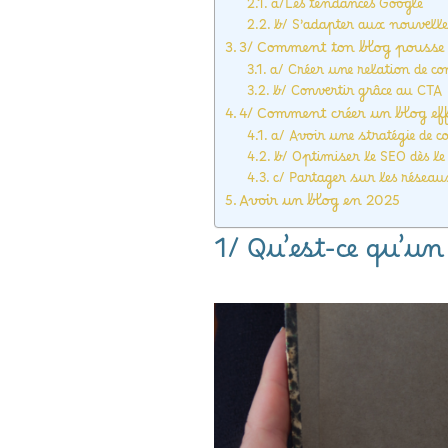
a/Les tendances Google
b/ S’adapter aux nouvelle
3/ Comment ton blog pousse 
a/ Créer une relation de co
b/ Convertir grâce au CTA
4/ Comment créer un blog eff
a/ Avoir une stratégie de 
b/ Optimiser le SEO dès le
c/ Partager sur les résea
Avoir un blog en 2025
1/ Qu’est-ce qu’un