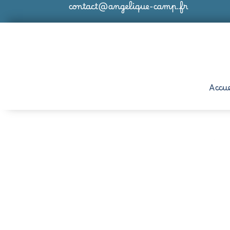
contact@angelique-camp.fr
Accue