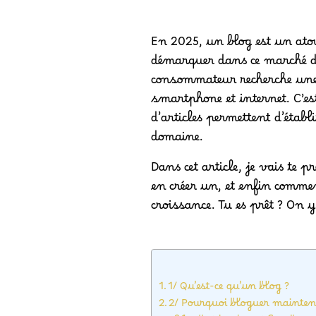
En 2025, un blog est un ato
démarquer dans ce marché de
consommateur recherche une i
smartphone et internet. C’est
d’articles permettent d’établ
domaine.
Dans cet article, je vais te 
en créer un, et enfin comme
croissance. Tu es prêt ? On y
1/ Qu’est-ce qu’un blog ?
2/ Pourquoi bloguer mainten