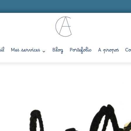
il
Mes services
Blog
Portefolio
A propos
Co