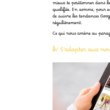
mieux te positionner dans les
qualifiée. En somme, pour exi
de suivre les tendances Googl
régulièrement.
Ce qui nous amène au para
b/ S’adapter aux no