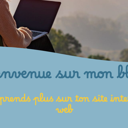
envenue sur mon b
prends plus sur ton site inte
web