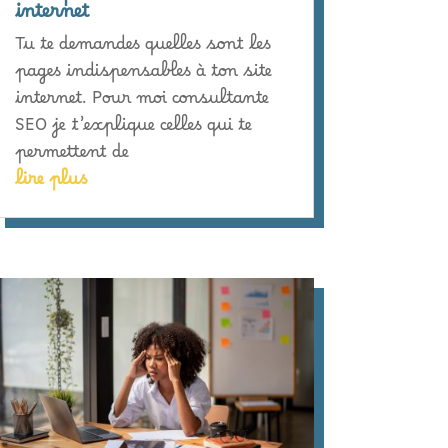
internet
Tu te demandes quelles sont les
pages indispensables à ton site
internet. Pour moi consultante
SEO je t’explique celles qui te
permettent de
lire plus