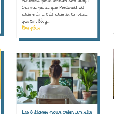
Pinterest pour booster son blog ?
Oui oui parce que Pinterest est
utile même très utile si tu veux
que ton blog…
lire plus
Les 8 étapes pour créer un site