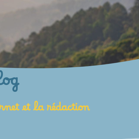
log
rnet et la rédaction