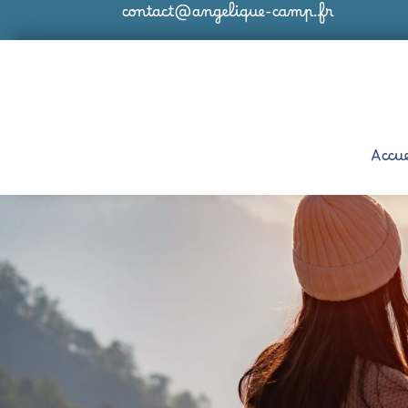
contact@angelique-camp.fr
Accue