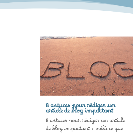
8 astuces pour rédiger un
article de blog impactant
8 astuces pour rédiger un article
de blog impactant : voilà ce que