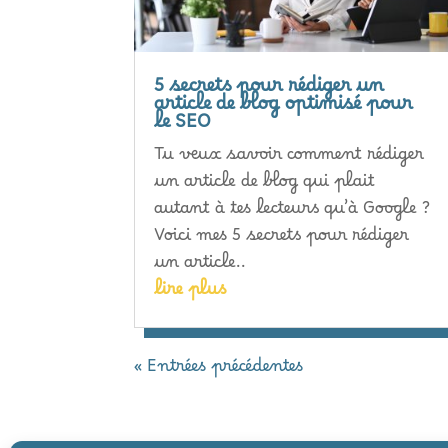
5 secrets pour rédiger un
article de blog optimisé pour
le SEO
Tu veux savoir comment rédiger
un article de blog qui plait
autant à tes lecteurs qu’à Google ?
Voici mes 5 secrets pour rédiger
un article..
lire plus
« Entrées précédentes