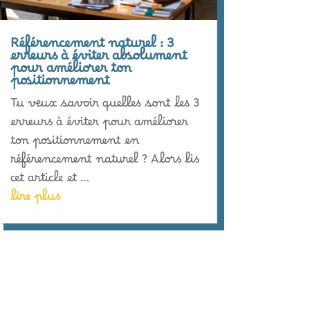
Référencement naturel : 3
erreurs à éviter absolument
pour améliorer ton
positionnement
Tu veux savoir quelles sont les 3
erreurs à éviter pour améliorer
ton positionnement en
référencement naturel ? Alors lis
cet article et …
lire plus