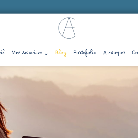
il
Mes services
Blog
Portefolio
A propos
Co