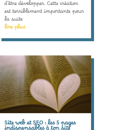
d’être développer. Cette création
est terriblement importante pour
la suite
lire plus
Site web et SEO : les 5 pages
indispensables à ton site