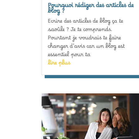
Pourquoi rédiger des articles de
blog ?
Ecrire des articles de blog ça te
saoûle ? Je te comprends.
Pourtant je voudrais te faire
changer d’avis car un blog est
essentiel pour ta
lire plus