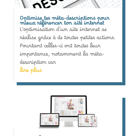
Optimise tes méta-descriptions pour
mieux référencer ton site internet
L’optimisation d’un site internet se
réalise grâce à de toutes petites actions.
Pourtant celles-ci ont toutes leur
importance, notamment la méta-
description car
lire plus