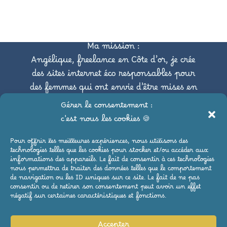
Ma mission :
Angélique, freelance en Côte d’or, je crée
des sites internet éco responsables pour
des femmes qui ont envie d’être mises en
avant tout en respectant
Gérer le consentement :
l’environnement.
c'est nous les cookies 🍪
Pour offrir les meilleures expériences, nous utilisons des
Pour suivre mes aventures,
technologies telles que les cookies pour stocker et/ou accéder aux
c’est par ici :
informations des appareils. Le fait de consentir à ces technologies
nous permettra de traiter des données telles que le comportement
de navigation ou les ID uniques sur ce site. Le fait de ne pas
consentir ou de retirer son consentement peut avoir un effet
négatif sur certaines caractéristiques et fonctions.
Ce site est éco conçu et hébergé de manière
écologique afin de réduire son empreinte
Accepter